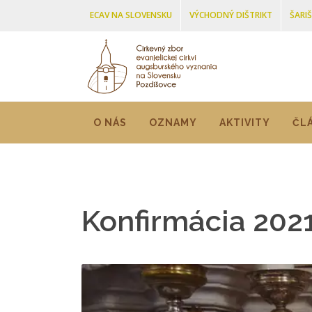
ECAV NA SLOVENSKU
VÝCHODNÝ DIŠTRIKT
ŠARI
O NÁS
OZNAMY
AKTIVITY
ČL
Konfirmácia 202