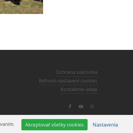
Ochrana súkromia
Refresh nastavení cookies
Kontaktné údaje
pozdisovce@ecav.sk
·
056/647 22 63
ívaním.
Akceptovať všetky cookies
Nastavenia