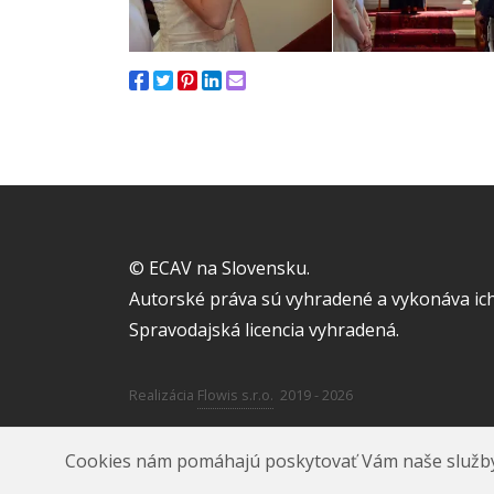
© ECAV na Slovensku.
Autorské práva sú vyhradené a vykonáva ich
Spravodajská licencia vyhradená.
Realizácia
Flowis s.r.o.
2019 - 2026
Cookies nám pomáhajú poskytovať Vám naše služby. A