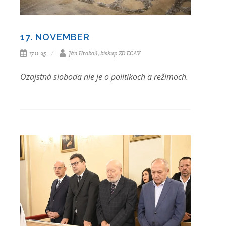
17. NOVEMBER
17.11.25
Ján Hroboň, biskup ZD ECAV
Ozajstná sloboda nie je o politikoch a režimoch.