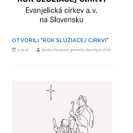
OTVORILI "ROK SLÚŽIACEJ CIRKVI"
21.01.26
Renáta Vinczeová, generálna dozorkyňa ECAV