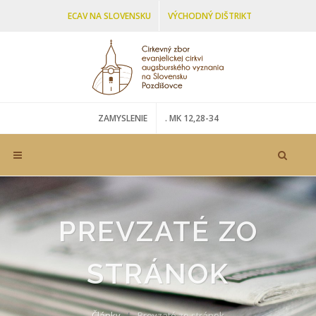
ECAV NA SLOVENSKU
VÝCHODNÝ DIŠTRIKT
ŠARIŠSKO-ZEMPLÍNSKY SENIORÁT
ZAMYSLENIE
. MK 12,28-34
PREVZATÉ ZO
STRÁNOK
Články
Prevzaté zo stránok