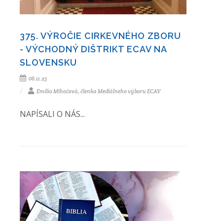
375. VÝROČIE CIRKEVNÉHO ZBORU
- VÝCHODNÝ DIŠTRIKT ECAV NA
SLOVENSKU
06.11.25
Emília Mihočová, členka Mediálneho výboru ECAV
NAPÍSALI O NÁS...