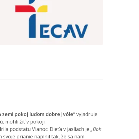
a zemi pokoj ľuďom dobrej vôle“
vyjadruje
, mohli žiť v pokoji.
la podstatu Vianoc: Dieťa v jasliach je
„Boh
h svoje prianie naplnil tak, že sa nám