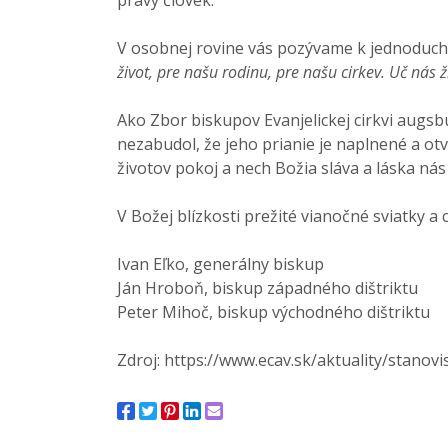
pravý človek.
V osobnej rovine vás pozývame k jednoduch
život, pre našu rodinu, pre našu cirkev. Uč nás 
Ako Zbor biskupov Evanjelickej cirkvi augsb
nezabudol, že jeho prianie je naplnené a otv
životov pokoj a nech Božia sláva a láska ná
V Božej blízkosti prežité vianočné sviatky a
Ivan Eľko, generálny biskup
Ján Hroboň, biskup západného dištriktu
Peter Mihoč, biskup východného dištriktu
Zdroj:
https://www.ecav.sk/aktuality/stanov