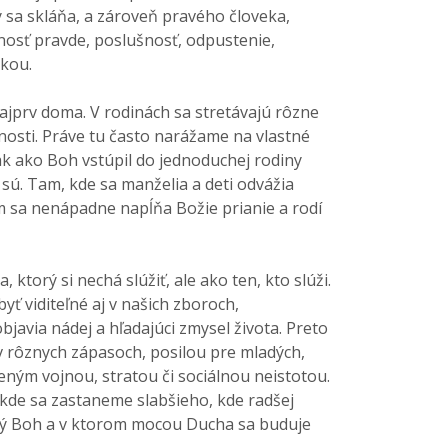
rý sa skláňa, a zároveň pravého človeka,
rnosť pravde, poslušnosť, odpustenie,
skou.
ajprv doma. V rodinách sa stretávajú rôzne
omnosti. Práve tu často narážame na vlastné
ak ako Boh vstúpil do jednoduchej rodiny
e sú. Tam, kde sa manželia a deti odvážia
am sa nenápadne napĺňa Božie prianie a rodí
 ktorý si nechá slúžiť, ale ako ten, kto slúži.
yť viditeľné aj v našich zboroch,
javia nádej a hľadajúci zmysel života. Preto
v rôznych zápasoch, posilou pre mladých,
eným vojnou, stratou či sociálnou neistotou.
 kde sa zastaneme slabšieho, kde radšej
ravý Boh a v ktorom mocou Ducha sa buduje