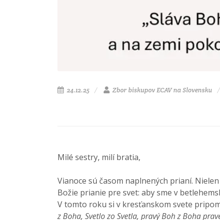
24.12.25
Zbor biskupov ECAV na Slovensku
Milé sestry, milí bratia,
Vianoce sú časom naplnených prianí. Nielen 
Božie prianie pre svet: aby sme v betlehemsko
V tomto roku si v kresťanskom svete pripome
z Boha, Svetlo zo Svetla, pravý Boh z Boha prav