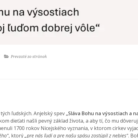
Prevzaté zo stránok
tých ľudských. Anjelský spev
„Sláva Bohu na výsostiach a n
m dieťati našli pevný základ života, a aby tí, čo mu dôverujú
nuli 1700 rokov Nicejského vyznania, v ktorom cirkev vyjadri
ého“
, ktorý
„pre nás ľudí a pre našu spásu zostúpil z nebies“
. Bo