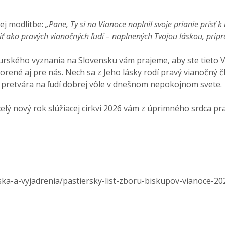
ej modlitbe:
„Pane, Ty si na Vianoce naplnil svoje prianie prísť 
žiť ako pravých vianočných ľudí – naplnených Tvojou láskou, pripr
urského vyznania na Slovensku vám prajeme, aby ste tieto Vi
orené aj pre nás. Nech sa z Jeho lásky rodí pravý vianočný č
s pretvára na ľudí dobrej vôle v dnešnom nepokojnom svete.
 celý nový rok slúžiacej cirkvi 2026 vám z úprimného srdca pr
iska-a-vyjadrenia/pastiersky-list-zboru-biskupov-vianoce-20