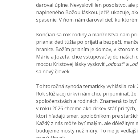
daroval úplne. Nevyslovil len posolstvo, ale
naplneného Božou láskou. Ježiš ukazuje, ako
spasenie. V ňom nám daroval cieľ, ku ktoré
Končiaci sa rok rodiny a manželstva nám pr
priania: detí túžia po prijatí a bezpečí, man
hranice. Božím prianím je domov, v ktorom s
Márie a Jozefa, chce vstupovať aj do našich d
mocou Kristovej lásky vysloviť
„odpusť“
a
„od
sa nový človek.
Tohtoročná synoda tematicky vyhlásila rok 2026
Rok slúžiacej cirkvi nám chce pripomínať, že
spoločenstvách a rodinách. Znamená to byť c
v roku 2026 chceme ako cirkev stáť pri týc
ktorí hľadajú smer, spoločníkom pre staršíc
Každý z nás môže byť malým, ale dôležitým 
budujeme mosty než múry. To nie je vedľajší