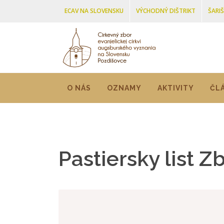
ECAV NA SLOVENSKU
VÝCHODNÝ DIŠTRIKT
ŠARI
O NÁS
OZNAMY
AKTIVITY
ČL
Pastiersky list 