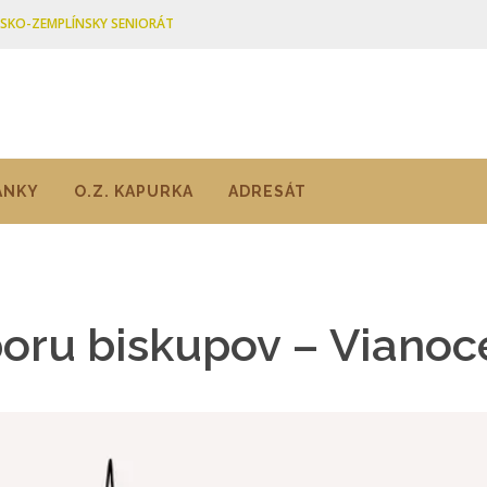
ŠSKO-ZEMPLÍNSKY SENIORÁT
ÁNKY
O.Z. KAPURKA
ADRESÁT
Zboru biskupov – Viano