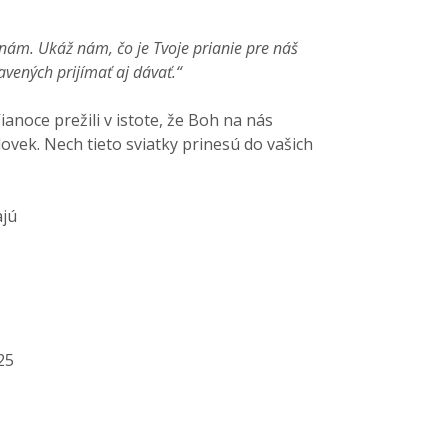
k nám. Ukáž nám, čo je Tvoje prianie pre náš
avených prijímať aj dávať.“
anoce prežili v istote, že Boh na nás
lovek. Nech tieto sviatky prinesú do vašich
ajú
25