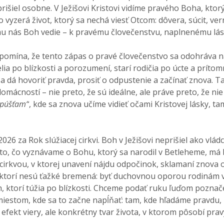
 prišiel osobne. V Ježišovi Kristovi vidíme pravého Boha, kto
 vyzerá život, ktorý sa nechá viesť Otcom: dôvera, súcit, ve
mu nás Boh vedie – k pravému človečenstvu, naplnenému lá
ipomína, že tento zápas o pravé človečenstvo sa odohráva n
želia po blízkosti a porozumení, starí rodičia po úcte a prít
a dá hovoriť pravda, prosiť o odpustenie a začínať znova. T
omácností – nie preto, že sú ideálne, ale práve preto, že ni
púšťam“
, kde sa znova učíme vidieť očami Kristovej lásky, t
 za Rok slúžiacej cirkvi. Boh v Ježišovi neprišiel ako vládca,
 to, čo vyznávame o Bohu, ktorý sa narodil v Betleheme, má b
irkvou, v ktorej unavení nájdu odpočinok, sklamaní znova ob
h, ktorí nesú ťažké bremená: byť duchovnou oporou rodinám 
h, ktorí túžia po blízkosti. Chceme podať ruku ľuďom poznač
miestom, kde sa to začne napĺňať: tam, kde hľadáme pravdu,
 efekt viery, ale konkrétny tvar života, v ktorom pôsobí p